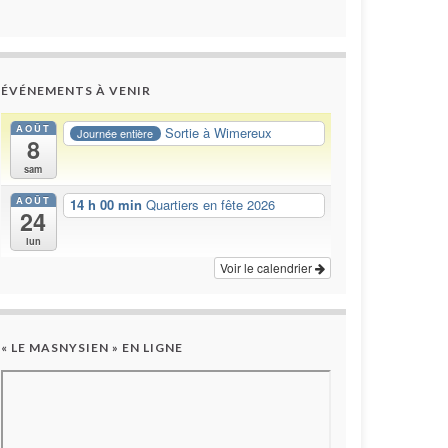
ÉVÉNEMENTS À VENIR
AOÛT
Sortie à Wimereux
Journée entière
8
sam
AOÛT
14 h 00 min
Quartiers en fête 2026
24
lun
Voir le calendrier
« LE MASNYSIEN » EN LIGNE