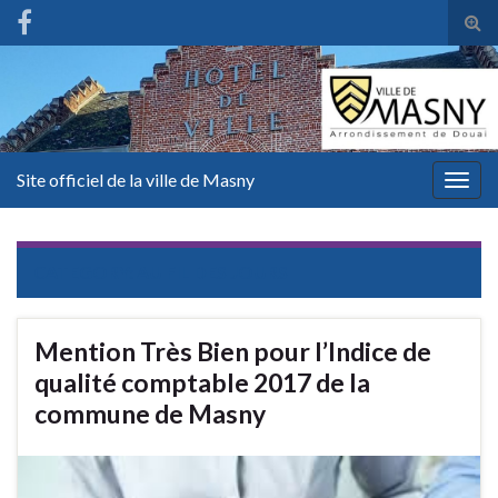
Tog
sear
for
Site officiel de la ville de Masny
Togg
navig
CATEGORY:
AU FIL DES JOURS
Mention Très Bien pour l’Indice de
qualité comptable 2017 de la
commune de Masny