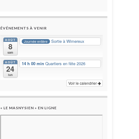
ÉVÉNEMENTS À VENIR
AOÛT
Sortie à Wimereux
Journée entière
8
sam
AOÛT
14 h 00 min
Quartiers en fête 2026
24
lun
Voir le calendrier
« LE MASNYSIEN » EN LIGNE