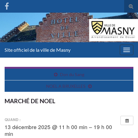
Tog
sear
for
Site officiel de la ville de Masny
Togg
navig
Don du Sang
NOEL A BRUXELLES
MARCHÉ DE NOEL
QUAND :
13 décembre 2025 @ 11 h 00 min – 19 h 00
min