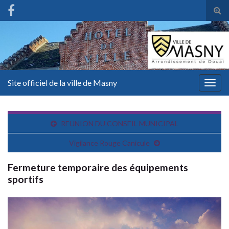
Tog
sear
for
Site officiel de la ville de Masny
Togg
navig
REUNION DU CONSEIL MUNICIPAL
Vigilance Rouge Canicule
Fermeture temporaire des équipements
sportifs