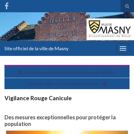
Tog
sear
for
Site officiel de la ville de Masny
Togg
navig
Fermeture temporaire des équipements sportifs
Quartier d’été « Culture Masnysienne »
Vigilance Rouge Canicule
Des mesures exceptionnelles pour protéger la
population