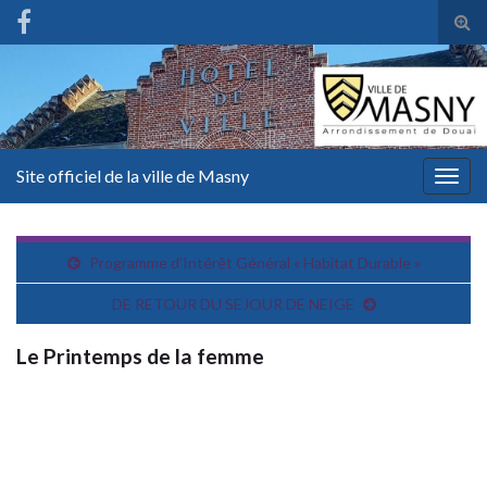
Tog
sear
for
Site officiel de la ville de Masny
Togg
navig
Programme d’Intérêt Général « Habitat Durable »
DE RETOUR DU SEJOUR DE NEIGE
Le Printemps de la femme