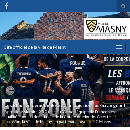
Tog
sear
for
Site officiel de la ville de Masny
Togg
navig
Previous
Nex
Les Bleus en demi-finale : retransmission sur écran géant
Après leur victoire 2 à 0 face au Maroc, l’équipe de France s’est
qualifiée pour la demi-finale de la Coupe du Monde. À cette
occasion, la Ville de Masny, en partenariat avec le FC Masny, …