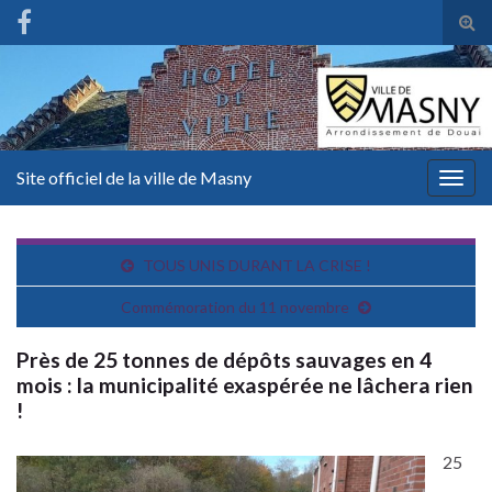
Tog
sear
for
Site officiel de la ville de Masny
Togg
navig
TOUS UNIS DURANT LA CRISE !
Commémoration du 11 novembre
Près de 25 tonnes de dépôts sauvages en 4
mois : la municipalité exaspérée ne lâchera rien
!
25