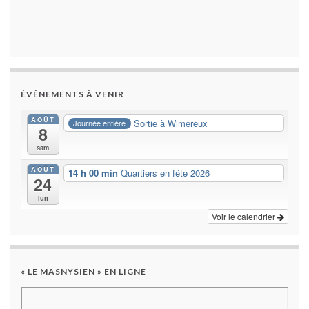
ÉVÉNEMENTS À VENIR
AOÛT
Sortie à Wimereux
Journée entière
8
sam
AOÛT
14 h 00 min
Quartiers en fête 2026
24
lun
Voir le calendrier
« LE MASNYSIEN » EN LIGNE