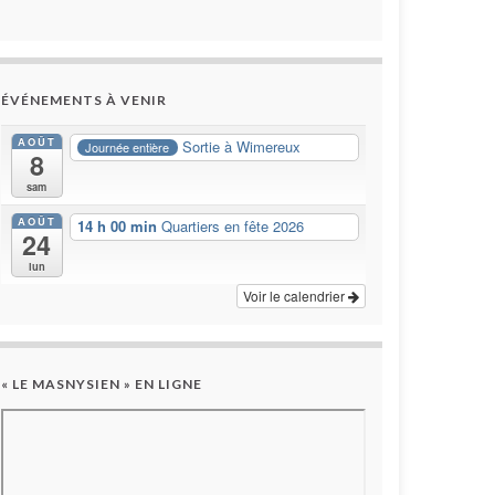
ÉVÉNEMENTS À VENIR
AOÛT
Sortie à Wimereux
Journée entière
8
sam
AOÛT
14 h 00 min
Quartiers en fête 2026
24
lun
Voir le calendrier
« LE MASNYSIEN » EN LIGNE