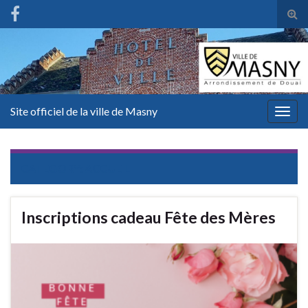
Tog
sear
for
Site officiel de la ville de Masny
Togg
navig
CATEGORY:
ACCUEIL
Inscriptions cadeau Fête des Mères