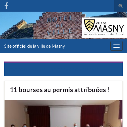
Tog
sear
for
Site officiel de la ville de Masny
Togg
navig
CATEGORY:
CULTURE ET ENSEIGNEMENT
11 bourses au permis attribuées !