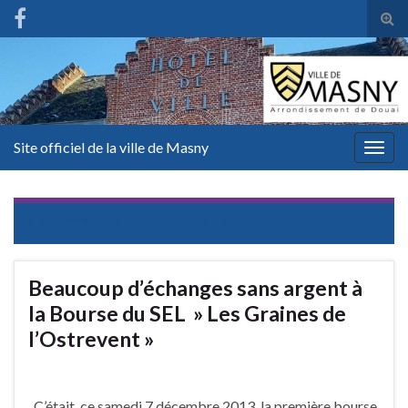
Tog
sear
for
Site officiel de la ville de Masny
Togg
navig
CATEGORY:
AU FIL DES JOURS
Beaucoup d’échanges sans argent à
la Bourse du SEL » Les Graines de
l’Ostrevent »
C’était, ce samedi 7 décembre 2013, la première bourse