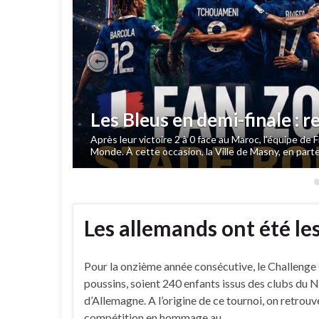
Previous
Les Bleus en demi-finale : 
Après leur victoire 2 à 0 face au Maroc, l’équipe de 
Monde. À cette occasion, la Ville de Masny, en part
Les allemands ont été les
Pour la onzième année consécutive, le Challenge 
poussins, soient 240 enfants issus des clubs du 
d’Allemagne. A l’origine de ce tournoi, on retrou
compétition en hommage au …