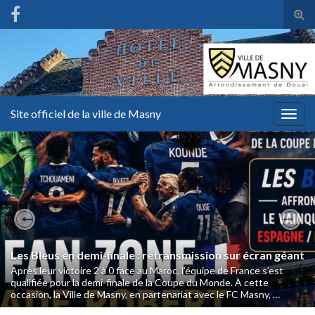
Tog
sear
for
Site officiel de la ville de Masny
Togg
navig
Previous
Nex
Les Bleus en demi-finale : retransmission sur écran géant
Après leur victoire 2 à 0 face au Maroc, l’équipe de France s’est
qualifiée pour la demi-finale de la Coupe du Monde. À cette
occasion, la Ville de Masny, en partenariat avec le FC Masny, …